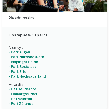
Dla całej rodziny
Dostępne w 10 parcs
Niemcy :
- Park Allgäu
- Park Nordseeküste
- Bispinger Heide
- Park Bostalsee
- Park Eifel
- Park Hochsauerland
Holandia :
- Het Heijderbos
- Limburgse Peel
- Het Meerdal
- Port Zélande