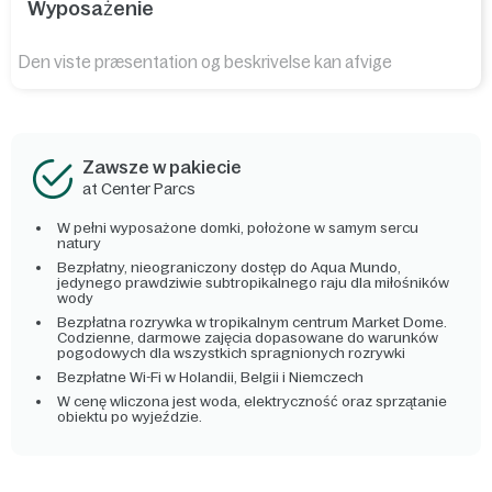
Wyposażenie
Den viste præsentation og beskrivelse kan afvige
Zawsze w pakiecie
at Center Parcs
W pełni wyposażone domki, położone w samym sercu
natury
Bezpłatny, nieograniczony dostęp do Aqua Mundo,
jedynego prawdziwie subtropikalnego raju dla miłośników
wody
Bezpłatna rozrywka w tropikalnym centrum Market Dome.
Codzienne, darmowe zajęcia dopasowane do warunków
pogodowych dla wszystkich spragnionych rozrywki
Bezpłatne Wi-Fi w Holandii, Belgii i Niemczech
W cenę wliczona jest woda, elektryczność oraz sprzątanie
obiektu po wyjeździe.