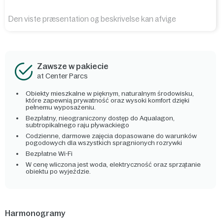
Den viste præsentation og beskrivelse kan afvige
Zawsze w pakiecie
at Center Parcs
Obiekty mieszkalne w pięknym, naturalnym środowisku,
które zapewnią prywatność oraz wysoki komfort dzięki
pełnemu wyposażeniu.
Bezpłatny, nieograniczony dostęp do Aqualagon,
subtropikalnego raju pływackiego
Codzienne, darmowe zajęcia dopasowane do warunków
pogodowych dla wszystkich spragnionych rozrywki
Bezpłatne Wi-Fi
W cenę wliczona jest woda, elektryczność oraz sprzątanie
obiektu po wyjeździe.
Harmonogramy