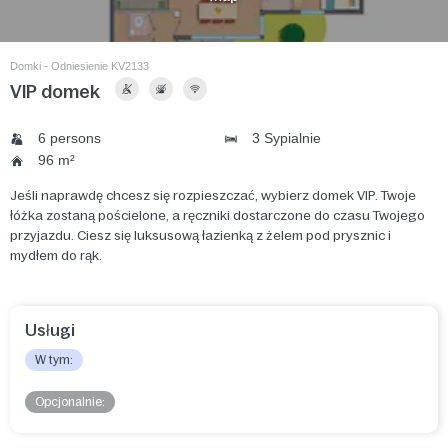
Domki - Odniesienie KV2133
VIP domek
6 persons
3 Sypialnie
96 m²
Jeśli naprawdę chcesz się rozpieszczać, wybierz domek VIP. Twoje
łóżka zostaną pościelone, a ręczniki dostarczone do czasu Twojego
przyjazdu. Ciesz się luksusową łazienką z żelem pod prysznic i
mydłem do rąk.
Usługi
W tym:
Opcjonalnie: