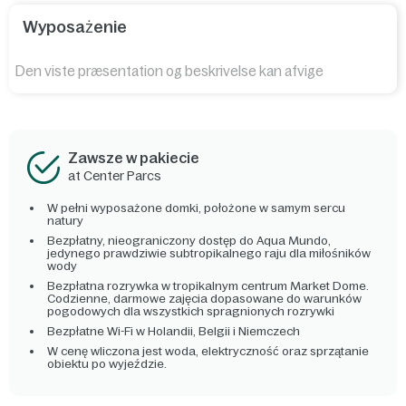
Wyposażenie
Den viste præsentation og beskrivelse kan afvige
Zawsze w pakiecie
at Center Parcs
W pełni wyposażone domki, położone w samym sercu
natury
Bezpłatny, nieograniczony dostęp do Aqua Mundo,
jedynego prawdziwie subtropikalnego raju dla miłośników
wody
Bezpłatna rozrywka w tropikalnym centrum Market Dome.
Codzienne, darmowe zajęcia dopasowane do warunków
pogodowych dla wszystkich spragnionych rozrywki
Bezpłatne Wi-Fi w Holandii, Belgii i Niemczech
W cenę wliczona jest woda, elektryczność oraz sprzątanie
obiektu po wyjeździe.