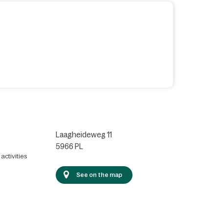
Laagheideweg 11
5966 PL
activities
See on the map