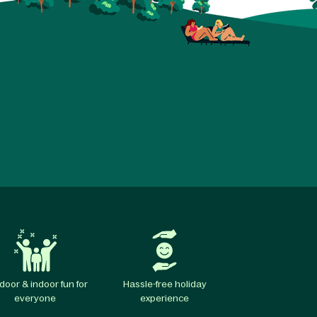
door & indoor fun for
Hassle-free holiday
everyone
experience